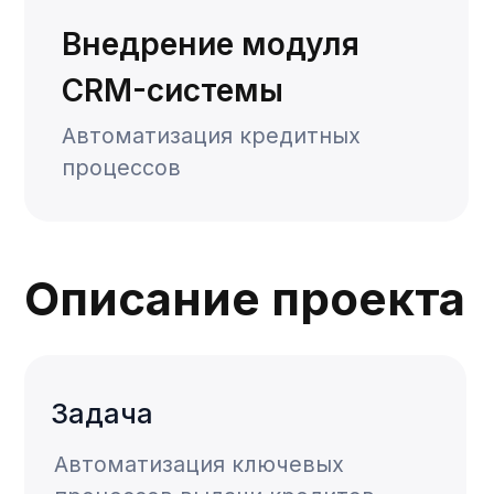
Задача
Автоматизация ключевых
процессов выдачи кредитов
Решения
Консолидация данных по
корпоративным клиентам в
единую карточку клиента,
объединение различных
историй клиентов из
нескольких источников (АБС,
личные файлы менеджеров,
другие внутренние базы)
Разработка и внедрение
процесса рассмотрения
кредитной заявки по 15-ти
продуктам Банка
Поддержка различных версий
бизнес-процесса для
различных категорий клиентов