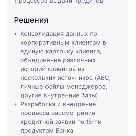
(крупный, средний, мелкий
бизнес) и для 14-ти филиалов
Банка
Автоматизация активностей
Банка по взаимодействию с
клиентами (календарь
контактов, маркетинговый
календарь, мониторинг
актуальности документов
клиента и прочие виды
активностей)
Результат
Срок выдачи кредитов сократился
в 3 раза благодаря автоматизации
кредитного конвейера для всех
корпоративных клиентов