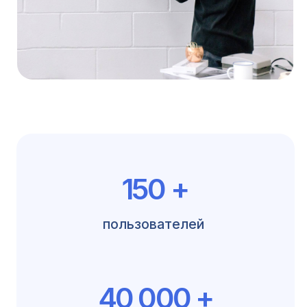
CRM-системы
CRM-сис
Реализация интерфейса
Внедрение и 
коллекторского подразделения
Маркетинг и C
Интегратор изменений
Контакты
+7 499 450 90 70
hi@nobilis.team
Реквизиты
Смотреть все ->
Nobilis.Team