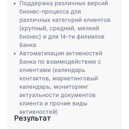
150 +
пользователей
40 000 +